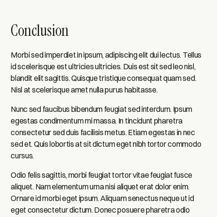
Conclusion
Morbi sed imperdiet in ipsum, adipiscing elit dui lectus. Tellus
id scelerisque est ultricies ultricies. Duis est sit sed leo nisl,
blandit elit sagittis. Quisque tristique consequat quam sed.
Nisl at scelerisque amet nulla purus habitasse.
Nunc sed faucibus bibendum feugiat sed interdum. Ipsum
egestas condimentum mi massa. In tincidunt pharetra
consectetur sed duis facilisis metus. Etiam egestas in nec
sed et. Quis lobortis at sit dictum eget nibh tortor commodo
cursus.
Odio felis sagittis, morbi feugiat tortor vitae feugiat fusce
aliquet. Nam elementum urna nisi aliquet erat dolor enim.
Ornare id morbi eget ipsum. Aliquam senectus neque ut id
eget consectetur dictum. Donec posuere pharetra odio