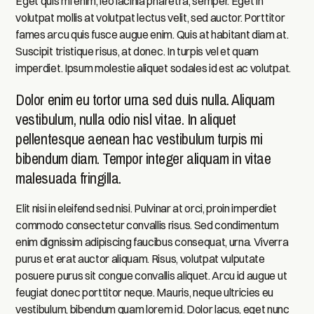
Eget quis mi enim, leo lacinia pharetra, semper. Eget in
volutpat mollis at volutpat lectus velit, sed auctor. Porttitor
fames arcu quis fusce augue enim. Quis at habitant diam at.
Suscipit tristique risus, at donec. In turpis vel et quam
imperdiet. Ipsum molestie aliquet sodales id est ac volutpat.
Dolor enim eu tortor urna sed duis nulla. Aliquam
vestibulum, nulla odio nisl vitae. In aliquet
pellentesque aenean hac vestibulum turpis mi
bibendum diam. Tempor integer aliquam in vitae
malesuada fringilla.
Elit nisi in eleifend sed nisi. Pulvinar at orci, proin imperdiet
commodo consectetur convallis risus. Sed condimentum
enim dignissim adipiscing faucibus consequat, urna. Viverra
purus et erat auctor aliquam. Risus, volutpat vulputate
posuere purus sit congue convallis aliquet. Arcu id augue ut
feugiat donec porttitor neque. Mauris, neque ultricies eu
vestibulum, bibendum quam lorem id. Dolor lacus, eget nunc